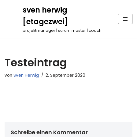
sven herwig
Zum
[etagezwei]
Inhalt
springen
projektmanager | scrum master | coach
Testeintrag
von
Sven Herwig
2. September 2020
Schreibe einen Kommentar